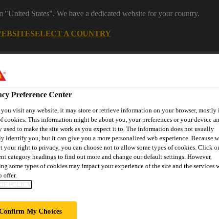
om "United States". We have a dedicated website for your country.
WEBSITE
SELECT A COUNTRY
Career
acy Preference Center
ou visit any website, it may store or retrieve information on your browser, mostly 
f cookies. This information might be about you, your preferences or your device an
 used to make the site work as you expect it to. The information does not usually
ly identify you, but it can give you a more personalized web experience. Because 
t your right to privacy, you can choose not to allow some types of cookies. Click o
on
Automotive & Industry
Proje
ent category headings to find out more and change our default settings. However,
Retail
s
Solutions
Refere
ng some types of cookies may impact your experience of the site and the services 
 offer.
IE POLICY
Confirm My Choices