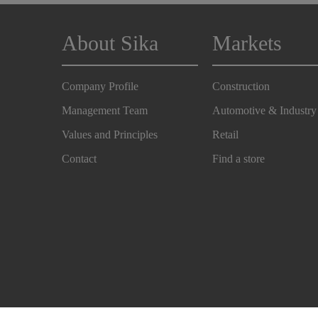
About Sika
Markets
Company Profile
Construction
Management Team
Automotive & Industry
Values and Principles
Retail
Contact
Find a store