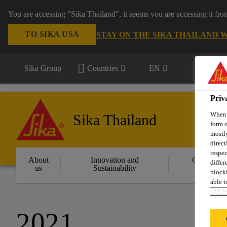
You are accessing "Sika Thailand", it seems you are accessing it fr
TO SIKA USA
STAY ON THE SIKA THAILAND 
Sika Group
Countries
EN
Priv
When y
Sika Thailand
form o
mostly
direct
respec
About
Innovation and
Constructi
differ
us
Sustainability
Solution
blocki
able to
COOK
2021