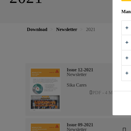
Mana
Download
Newsletter
2021
Issue 12-2021
Newsletter
Sika Cares
PDF - 4 MB (TH)
Issue 09-2021
Newsletter