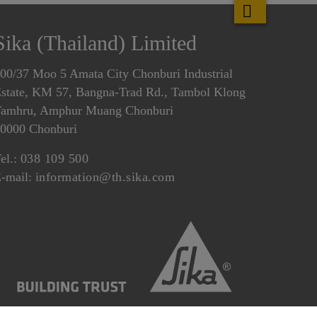
Sika (Thailand) Limited
00/37 Moo 5 Amata City Chonburi Industrial
state, KM 57, Bangna-Trad Rd., Tambol Klong
amhru, Amphur Muang Chonburi
0000 Chonburi
el.:
038 109 500
-mail:
information@th.sika.com