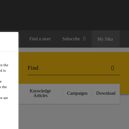
Contact us
Find a store
Subscribe
My Sika
in the
d is
we
n the
cts
Knowledge
Campaigns
Download
nce
Articles
we are