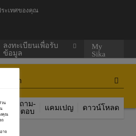
ับประเทศของคุณ
ลงทะเบียนเพื่อรับ
My
ข้อมูล
Sika
รื่อง
ถาม-
ส่วน
แคมเปญ
ดาวน์โหลด
ุณ
่ารู้
ตอบ
องคุณ
รถ
ทอาจ