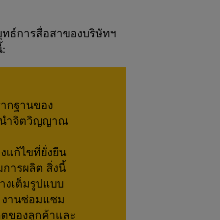
ุทธ์การสื่อสาของบริษัทฯ
้:
 รากฐานของ
้งนำจิตวิญญาณ
แก้ไขที่ยั่งยืน
รผลิต สิ่งนี้
างเต็มรูปแบบ
ง งานซ่อมแซม
คตของลูกค้าและ