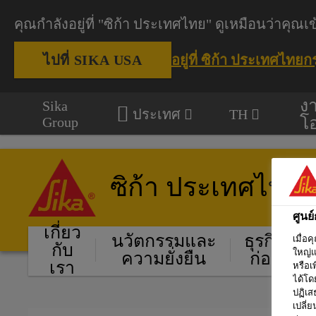
คุณกำลังอยู่ที่ "ซิก้า ประเทศไทย" ดูเหมือนว่าค
อยู่ที่ ซิก้า ประเทศไทย
ก
ไปที่ SIKA USA
ง
Sika
ประเทศ
TH
โ
Group
ซิก้า ประเทศไทย
ศูนย
เกี่ยว
นวัตกรรมและ
ธุรกิจงาน
เมื่อ
กับ
ใหญ่แ
ความยั่งยืน
ก่อสร้าง
เรา
หรือเ
ได้โด
ปฏิเส
เปลี่