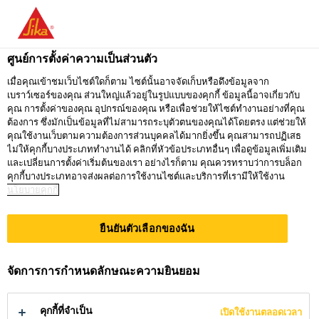
คุณกำลังอยู่ที่ "ซิก้า ประเทศไทย" ดูเหมือนว่า
คุณเข้ามาจาก "สหรัฐอเมริกา" เรามีเว็บไซต์
ศูนย์การตั้งค่าความเป็นส่วนตัว
เฉพาะสำหรับประเทศของคุณ
เมื่อคุณเข้าชมเว็บไซต์ใดก็ตาม ไซต์นั้นอาจจัดเก็บหรือดึงข้อมูลจาก
เบราว์เซอร์ของคุณ ส่วนใหญ่แล้วอยู่ในรูปแบบของคุกกี้ ข้อมูลนี้อาจเกี่ยวกับ
ไปที่
คุณ การตั้งค่าของคุณ อุปกรณ์ของคุณ หรือเพื่อช่วยให้ไซต์ทำงานอย่างที่คุณ
อยู่ที่ ซิก้า
กรุณาเลือก
SIKA
ต้องการ ซึ่งมักเป็นข้อมูลที่ไม่สามารถระบุตัวตนของคุณได้โดยตรง แต่ช่วยให้
ประเทศไทย
ประเทศ
คุณใช้งานเว็บตามความต้องการส่วนบุคคลได้มากยิ่งขึ้น คุณสามารถปฏิเสธ
USA
ไม่ให้คุกกี้บางประเภททำงานได้ คลิกที่หัวข้อประเภทอื่นๆ เพื่อดูข้อมูลเพิ่มเติม
และเปลี่ยนการตั้งค่าเริ่มต้นของเรา อย่างไรก็ตาม คุณควรทราบว่าการบล็อก
คุกกี้บางประเภทอาจส่งผลต่อการใช้งานไซต์และบริการที่เรามีให้ใช้งาน
นโยบายคุกกี้
ซิก้า ประเทศไทย
ยืนยันตัวเลือกของฉัน
จัดการการกำหนดลักษณะความยินยอม
โครงการต่าง
คุกกี้ที่จำเป็น
เปิดใช้งานตลอดเวลา