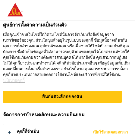
คุณกำลังอยู่ที่ "ซิก้า ประเทศไทย" ดูเหมือนว่า
คุณเข้ามาจาก "สหรัฐอเมริกา" เรามีเว็บไซต์
ศูนย์การตั้งค่าความเป็นส่วนตัว
เฉพาะสำหรับประเทศของคุณ
เมื่อคุณเข้าชมเว็บไซต์ใดก็ตาม ไซต์นั้นอาจจัดเก็บหรือดึงข้อมูลจาก
เบราว์เซอร์ของคุณ ส่วนใหญ่แล้วอยู่ในรูปแบบของคุกกี้ ข้อมูลนี้อาจเกี่ยวกับ
ไปที่
คุณ การตั้งค่าของคุณ อุปกรณ์ของคุณ หรือเพื่อช่วยให้ไซต์ทำงานอย่างที่คุณ
อยู่ที่ ซิก้า
กรุณาเลือก
SIKA
ต้องการ ซึ่งมักเป็นข้อมูลที่ไม่สามารถระบุตัวตนของคุณได้โดยตรง แต่ช่วยให้
ประเทศไทย
ประเทศ
คุณใช้งานเว็บตามความต้องการส่วนบุคคลได้มากยิ่งขึ้น คุณสามารถปฏิเสธ
USA
ไม่ให้คุกกี้บางประเภททำงานได้ คลิกที่หัวข้อประเภทอื่นๆ เพื่อดูข้อมูลเพิ่มเติม
และเปลี่ยนการตั้งค่าเริ่มต้นของเรา อย่างไรก็ตาม คุณควรทราบว่าการบล็อก
คุกกี้บางประเภทอาจส่งผลต่อการใช้งานไซต์และบริการที่เรามีให้ใช้งาน
นโยบายคุกกี้
ซิก้า ประเทศไทย
ยืนยันตัวเลือกของฉัน
จัดการการกำหนดลักษณะความยินยอม
ผลิตภัณฑ์
คุกกี้ที่จำเป็น
เปิดใช้งานตลอดเวลา