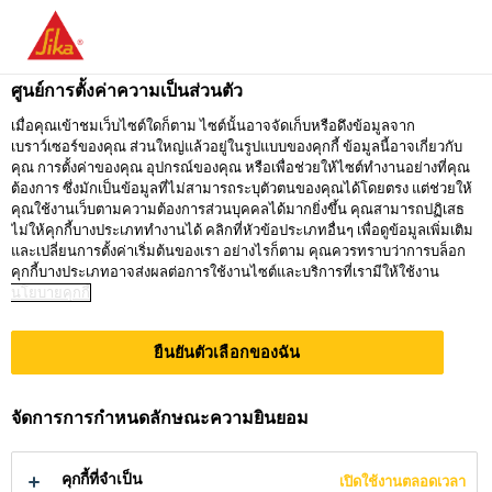
คุณกำลังอยู่ที่ "ซิก้า ประเทศไทย" ดูเหมือนว่า
คุณเข้ามาจาก "สหรัฐอเมริกา" เรามีเว็บไซต์
ศูนย์การตั้งค่าความเป็นส่วนตัว
เฉพาะสำหรับประเทศของคุณ
เมื่อคุณเข้าชมเว็บไซต์ใดก็ตาม ไซต์นั้นอาจจัดเก็บหรือดึงข้อมูลจาก
เบราว์เซอร์ของคุณ ส่วนใหญ่แล้วอยู่ในรูปแบบของคุกกี้ ข้อมูลนี้อาจเกี่ยวกับ
ไปที่
คุณ การตั้งค่าของคุณ อุปกรณ์ของคุณ หรือเพื่อช่วยให้ไซต์ทำงานอย่างที่คุณ
อยู่ที่ ซิก้า
กรุณาเลือก
SIKA
ต้องการ ซึ่งมักเป็นข้อมูลที่ไม่สามารถระบุตัวตนของคุณได้โดยตรง แต่ช่วยให้
ประเทศไทย
ประเทศ
คุณใช้งานเว็บตามความต้องการส่วนบุคคลได้มากยิ่งขึ้น คุณสามารถปฏิเสธ
USA
ไม่ให้คุกกี้บางประเภททำงานได้ คลิกที่หัวข้อประเภทอื่นๆ เพื่อดูข้อมูลเพิ่มเติม
และเปลี่ยนการตั้งค่าเริ่มต้นของเรา อย่างไรก็ตาม คุณควรทราบว่าการบล็อก
คุกกี้บางประเภทอาจส่งผลต่อการใช้งานไซต์และบริการที่เรามีให้ใช้งาน
นโยบายคุกกี้
ซิก้า ประเทศไทย
ยืนยันตัวเลือกของฉัน
จัดการการกำหนดลักษณะความยินยอม
งานปกป้อง
คุกกี้ที่จำเป็น
เปิดใช้งานตลอดเวลา