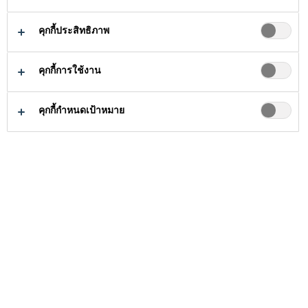
ESG
คุกกี้ประสิทธิภาพ
คุกกี้การใช้งาน
คุกกี้กำหนดเป้าหมาย
นโยบายและแนวปฏิบัติด้าน ESG ที่ระบุไว้นี้
ถูกจัดเรียงตามหัวข้อสาระสำคัญ และแสดง
หลักการที่ชาวซิก้ายึดถือในการทำงาน รวม
ถึงการมีปฏิสัมพันธ์ต่อกันและกับผู้มีส่วนได้
ส่วนเสียของเรา