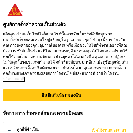
คุณกำลังอยู่ที่ "ซิก้า ประเทศไทย" ดูเหมือนว่า
คุณเข้ามาจาก "สหรัฐอเมริกา" เรามีเว็บไซต์
ศูนย์การตั้งค่าความเป็นส่วนตัว
เฉพาะสำหรับประเทศของคุณ
เมื่อคุณเข้าชมเว็บไซต์ใดก็ตาม ไซต์นั้นอาจจัดเก็บหรือดึงข้อมูลจาก
เบราว์เซอร์ของคุณ ส่วนใหญ่แล้วอยู่ในรูปแบบของคุกกี้ ข้อมูลนี้อาจเกี่ยวกับ
ไปที่
คุณ การตั้งค่าของคุณ อุปกรณ์ของคุณ หรือเพื่อช่วยให้ไซต์ทำงานอย่างที่คุณ
อยู่ที่ ซิก้า
กรุณาเลือก
SIKA
ต้องการ ซึ่งมักเป็นข้อมูลที่ไม่สามารถระบุตัวตนของคุณได้โดยตรง แต่ช่วยให้
ประเทศไทย
ประเทศ
คุณใช้งานเว็บตามความต้องการส่วนบุคคลได้มากยิ่งขึ้น คุณสามารถปฏิเสธ
USA
ไม่ให้คุกกี้บางประเภททำงานได้ คลิกที่หัวข้อประเภทอื่นๆ เพื่อดูข้อมูลเพิ่มเติม
และเปลี่ยนการตั้งค่าเริ่มต้นของเรา อย่างไรก็ตาม คุณควรทราบว่าการบล็อก
คุกกี้บางประเภทอาจส่งผลต่อการใช้งานไซต์และบริการที่เรามีให้ใช้งาน
นโยบายคุกกี้
ซิก้า ประเทศไทย
ยืนยันตัวเลือกของฉัน
นโยบายและ
จัดการการกำหนดลักษณะความยินยอม
แนวทางด้าน
คุกกี้ที่จำเป็น
เปิดใช้งานตลอดเวลา