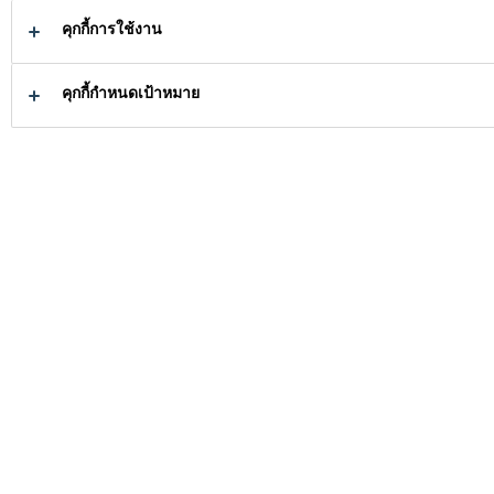
VE
คุกกี้การใช้งาน
AFTERMAR
KET)
คุกกี้กำหนดเป้าหมาย
การยึดติดกระจกหน้ารถและการ
ซ่อมตัวถังรถยนต์
เราจะช่วยอะไรคุณ
ได้อย่างไร?