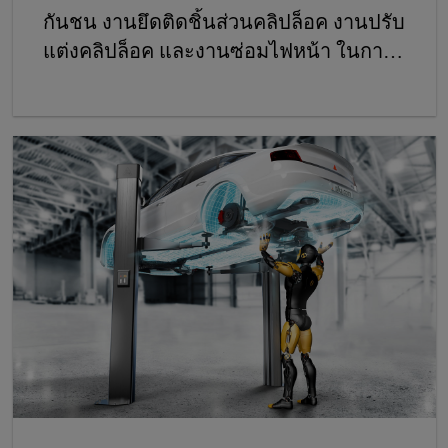
กันชน งานยึดติดชิ้นส่วนคลิปล็อค งานปรับ
แต่งคลิปล็อค และงานซ่อมไฟหน้า ในการ
ซ่อมตัวถัง ผลิตภัณฑ์ยังอาจสามารถเหมาะ
ในการนำไปใช้งานด้านการยึดติดพลาสติก
ประเภทอื่นๆ กลุ่มผลิตภัณฑ์ SikaPower®
ช่วยให้เวิร์กช็อปของคุณมีระบบกาวที่ใช้
งานง่ายและเป็นเลิศสำหรับการซ่อมชิ้น
ส่วนพลาสติกหลากหลายรูปแบบ