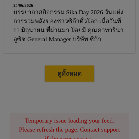
25/06/2026
บรรยากาศกิจกรรม Sika Day 2026 วันแห่ง
การรวมพลังของชาวซิก้าทั่วโลก เมื่อวันที่
11 มิถุนายน ที่ผ่านมา โดยมี คุณคาทารินา
ลูซิช General Manager บริษัท ซิก้า
(ประเทศไทย) จำกัด พร้อมด้วยคณะผู้
บริหาร ร่วมเฉลิมฉลองและส่งต่อพลังความ
มุ่งมั่นร่วมกับพนักงานซิก้าประเทศไทย
ดูทั้งหมด
ที่ซิก้าเราเชื่อมั่นว่า “Safety is part of our
Sika culture” ความปลอดภัยไม่ใช่แค่หน้าที่
แต่คือวัฒนธรรมองค์กรที่เรายึดมั่นร่วมกัน
เพื่อร่วมขับเคลื่อนองค์กรไปสู่ความสำเร็จ
อย่างยั่งยืน ภายใต้แนวคิด OUR PEOPLE.
Temporary issue loading your feed.
OUR SAFETY. OUR SUCCESS.
Please refresh the page. Contact support
if the error persists.