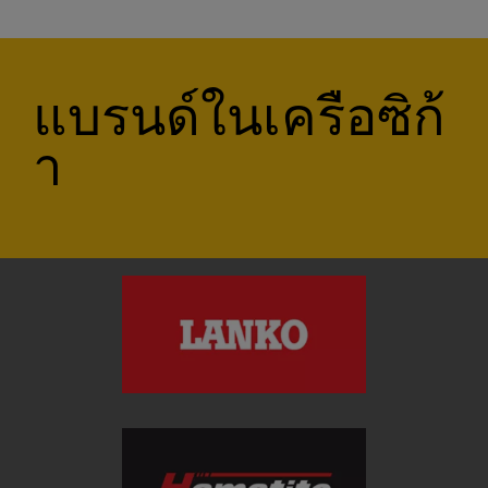
แบรนด์ในเครือซิก้
า