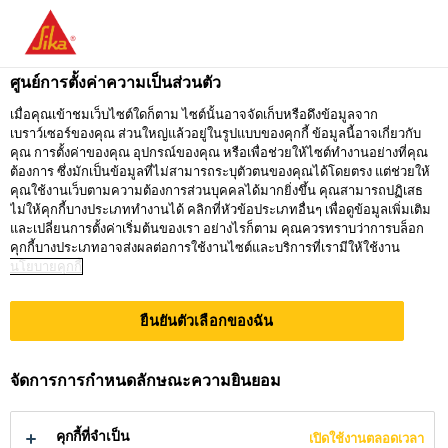
คุณกำลังอยู่ที่ "ซิก้า ประเทศไทย" ดูเหมือนว่า
คุณเข้ามาจาก "สหรัฐอเมริกา" เรามีเว็บไซต์
ศูนย์การตั้งค่าความเป็นส่วนตัว
เฉพาะสำหรับประเทศของคุณ
เมื่อคุณเข้าชมเว็บไซต์ใดก็ตาม ไซต์นั้นอาจจัดเก็บหรือดึงข้อมูลจาก
เบราว์เซอร์ของคุณ ส่วนใหญ่แล้วอยู่ในรูปแบบของคุกกี้ ข้อมูลนี้อาจเกี่ยวกับ
ไปที่
คุณ การตั้งค่าของคุณ อุปกรณ์ของคุณ หรือเพื่อช่วยให้ไซต์ทำงานอย่างที่คุณ
อยู่ที่ ซิก้า
กรุณาเลือก
SIKA
ต้องการ ซึ่งมักเป็นข้อมูลที่ไม่สามารถระบุตัวตนของคุณได้โดยตรง แต่ช่วยให้
ประเทศไทย
ประเทศ
คุณใช้งานเว็บตามความต้องการส่วนบุคคลได้มากยิ่งขึ้น คุณสามารถปฏิเสธ
USA
ไม่ให้คุกกี้บางประเภททำงานได้ คลิกที่หัวข้อประเภทอื่นๆ เพื่อดูข้อมูลเพิ่มเติม
และเปลี่ยนการตั้งค่าเริ่มต้นของเรา อย่างไรก็ตาม คุณควรทราบว่าการบล็อก
คุกกี้บางประเภทอาจส่งผลต่อการใช้งานไซต์และบริการที่เรามีให้ใช้งาน
นโยบายคุกกี้
ซิก้า ประเทศไทย
ยืนยันตัวเลือกของฉัน
จัดการการกำหนดลักษณะความยินยอม
แนวทางการ
คุกกี้ที่จำเป็น
เปิดใช้งานตลอดเวลา