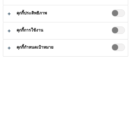
สำหรับพื้น
คุกกี้ประสิทธิภาพ
อุตสาหกรรม
คุกกี้การใช้งาน
คุกกี้กำหนดเป้าหมาย
ธุรกิจงานก่อสร้าง
...
ผลิตภัณฑ์สำหรับพื้
พื้นเป็นส่วนสำคัญที่สุดใน
อาคารที่ต้องมีความ
สวยงาม สามารถใช้งานได้
จริง และมีเอกลักษณ์เฉพาะ