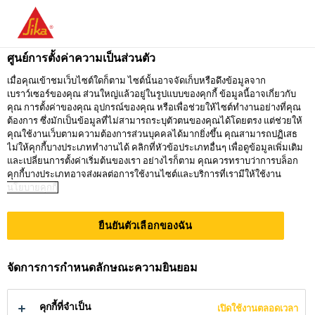
คุณกำลังอยู่ที่ "ซิก้า ประเทศไทย" ดูเหมือนว่า
คุณเข้ามาจาก "สหรัฐอเมริกา" เรามีเว็บไซต์
ศูนย์การตั้งค่าความเป็นส่วนตัว
เฉพาะสำหรับประเทศของคุณ
เมื่อคุณเข้าชมเว็บไซต์ใดก็ตาม ไซต์นั้นอาจจัดเก็บหรือดึงข้อมูลจาก
เบราว์เซอร์ของคุณ ส่วนใหญ่แล้วอยู่ในรูปแบบของคุกกี้ ข้อมูลนี้อาจเกี่ยวกับ
ไปที่
คุณ การตั้งค่าของคุณ อุปกรณ์ของคุณ หรือเพื่อช่วยให้ไซต์ทำงานอย่างที่คุณ
อยู่ที่ ซิก้า
กรุณาเลือก
SIKA
ต้องการ ซึ่งมักเป็นข้อมูลที่ไม่สามารถระบุตัวตนของคุณได้โดยตรง แต่ช่วยให้
ประเทศไทย
ประเทศ
คุณใช้งานเว็บตามความต้องการส่วนบุคคลได้มากยิ่งขึ้น คุณสามารถปฏิเสธ
USA
ไม่ให้คุกกี้บางประเภททำงานได้ คลิกที่หัวข้อประเภทอื่นๆ เพื่อดูข้อมูลเพิ่มเติม
และเปลี่ยนการตั้งค่าเริ่มต้นของเรา อย่างไรก็ตาม คุณควรทราบว่าการบล็อก
คุกกี้บางประเภทอาจส่งผลต่อการใช้งานไซต์และบริการที่เรามีให้ใช้งาน
นโยบายคุกกี้
ซิก้า ประเทศไทย
ยืนยันตัวเลือกของฉัน
จัดการการกำหนดลักษณะความยินยอม
ผลิตภัณฑ์
คุกกี้ที่จำเป็น
เปิดใช้งานตลอดเวลา