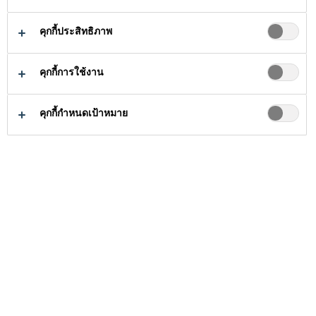
ความยั่งยืน
คุกกี้ประสิทธิภาพ
สำหรับ
อนาคต
คุกกี้การใช้งาน
คุกกี้กำหนดเป้าหมาย
ความยั่งยืนเป็นหัวใจสำคัญในกลยุทธ์ของซิก้
า โดยซิก้าได้นำแนวคิดด้านความยั่งยืนมา
ผสานในทุกขั้นตอนของการพัฒนาผลิตภัณฑ์