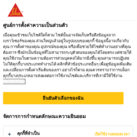
คุณกำลังอยู่ที่ "ซิก้า ประเทศไทย" ดูเหมือนว่า
คุณเข้ามาจาก "สหรัฐอเมริกา" เรามีเว็บไซต์
ศูนย์การตั้งค่าความเป็นส่วนตัว
เฉพาะสำหรับประเทศของคุณ
เมื่อคุณเข้าชมเว็บไซต์ใดก็ตาม ไซต์นั้นอาจจัดเก็บหรือดึงข้อมูลจาก
เบราว์เซอร์ของคุณ ส่วนใหญ่แล้วอยู่ในรูปแบบของคุกกี้ ข้อมูลนี้อาจเกี่ยวกับ
ไปที่
คุณ การตั้งค่าของคุณ อุปกรณ์ของคุณ หรือเพื่อช่วยให้ไซต์ทำงานอย่างที่คุณ
อยู่ที่ ซิก้า
กรุณาเลือก
SIKA
ต้องการ ซึ่งมักเป็นข้อมูลที่ไม่สามารถระบุตัวตนของคุณได้โดยตรง แต่ช่วยให้
ประเทศไทย
ประเทศ
คุณใช้งานเว็บตามความต้องการส่วนบุคคลได้มากยิ่งขึ้น คุณสามารถปฏิเสธ
USA
ไม่ให้คุกกี้บางประเภททำงานได้ คลิกที่หัวข้อประเภทอื่นๆ เพื่อดูข้อมูลเพิ่มเติม
และเปลี่ยนการตั้งค่าเริ่มต้นของเรา อย่างไรก็ตาม คุณควรทราบว่าการบล็อก
คุกกี้บางประเภทอาจส่งผลต่อการใช้งานไซต์และบริการที่เรามีให้ใช้งาน
นโยบายคุกกี้
ซิก้า ประเทศไทย
ยืนยันตัวเลือกของฉัน
จัดการการกำหนดลักษณะความยินยอม
นวัตกรรมเพื่อ
คุกกี้ที่จำเป็น
เปิดใช้งานตลอดเวลา