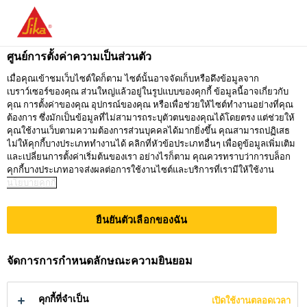
คุณกำลังอยู่ที่ "ซิก้า ประเทศไทย" ดูเหมือนว่า
คุณเข้ามาจาก "สหรัฐอเมริกา" เรามีเว็บไซต์
ศูนย์การตั้งค่าความเป็นส่วนตัว
เฉพาะสำหรับประเทศของคุณ
เมื่อคุณเข้าชมเว็บไซต์ใดก็ตาม ไซต์นั้นอาจจัดเก็บหรือดึงข้อมูลจาก
เบราว์เซอร์ของคุณ ส่วนใหญ่แล้วอยู่ในรูปแบบของคุกกี้ ข้อมูลนี้อาจเกี่ยวกับ
ไปที่
คุณ การตั้งค่าของคุณ อุปกรณ์ของคุณ หรือเพื่อช่วยให้ไซต์ทำงานอย่างที่คุณ
อยู่ที่ ซิก้า
กรุณาเลือก
SIKA
ต้องการ ซึ่งมักเป็นข้อมูลที่ไม่สามารถระบุตัวตนของคุณได้โดยตรง แต่ช่วยให้
ประเทศไทย
ประเทศ
คุณใช้งานเว็บตามความต้องการส่วนบุคคลได้มากยิ่งขึ้น คุณสามารถปฏิเสธ
USA
ไม่ให้คุกกี้บางประเภททำงานได้ คลิกที่หัวข้อประเภทอื่นๆ เพื่อดูข้อมูลเพิ่มเติม
และเปลี่ยนการตั้งค่าเริ่มต้นของเรา อย่างไรก็ตาม คุณควรทราบว่าการบล็อก
คุกกี้บางประเภทอาจส่งผลต่อการใช้งานไซต์และบริการที่เรามีให้ใช้งาน
นโยบายคุกกี้
ซิก้า ประเทศไทย
ยืนยันตัวเลือกของฉัน
จัดการการกำหนดลักษณะความยินยอม
ผลิตภัณฑ์
คุกกี้ที่จำเป็น
เปิดใช้งานตลอดเวลา