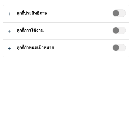
เสริมในงาน
คุกกี้ประสิทธิภาพ
คอนกรีต
คุกกี้การใช้งาน
คุกกี้กำหนดเป้าหมาย
ธุรกิจงานก่อสร้าง
...
ผลิตภัณฑ์เสริมในงา
ซิก้ามีผลิตภัณฑ์เสริม
สำหรับผสมเพิ่มในงาน
คอนกรีตที่หลากหลาย
ประเภท ทั้งช่วยในเรื่องการ