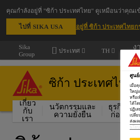
คุณกำลังอยู่ที่ "ซิก้า ประเทศไทย" ดูเหมือนว่าค
อยู่ที่ ซิก้า ประเทศไทย
ก
ไปที่ SIKA USA
ง
Sika
ประเทศ
TH
โ
Group
ศูนย
ซิก้า ประเทศไทย
เมื่อ
ใหญ่แ
หรือเ
เกี่ยว
ได้โด
นวัตกรรมและ
ธุรกิจงาน
กับ
ปฏิเส
ความยั่งยืน
ก่อสร้าง
เปลี่
เรา
ส่งผล
นโยบา