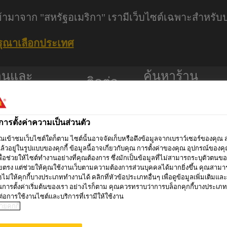
ุณเข้ามาจาก "สหรัฐอเมริกา" เรามีเว็บไซต์เฉพาะสำหร
รุณาเลือกประเทศ
านและ
ค้นหาร้าน
ติดต่อ
อกาส
ค้า
์การตั้งค่าความเป็นส่วนตัว
คุณเข้าชมเว็บไซต์ใดก็ตาม ไซต์นั้นอาจจัดเก็บหรือดึงข้อมูลจากเบราว์เซอร์ของคุณ 
ล้วอยู่ในรูปแบบของคุกกี้ ข้อมูลนี้อาจเกี่ยวกับคุณ การตั้งค่าของคุณ อุปกรณ์ของค
พื่อช่วยให้ไซต์ทำงานอย่างที่คุณต้องการ ซึ่งมักเป็นข้อมูลที่ไม่สามารถระบุตัวตนข
ธุรกิจ
ยตรง แต่ช่วยให้คุณใช้งานเว็บตามความต้องการส่วนบุคคลได้มากยิ่งขึ้น คุณสามา
ธุรกิจกาว
โครงการ
เ
ร้าน
ธไม่ให้คุกกี้บางประเภททำงานได้ คลิกที่หัวข้อประเภทอื่นๆ เพื่อดูข้อมูลเพิ่มเติมและ
อุตสาหกรรม
อ้างอิง
น
ยนการตั้งค่าเริ่มต้นของเรา อย่างไรก็ตาม คุณควรทราบว่าการบล็อกคุกกี้บางประเภ
ค้า
ต่อการใช้งานไซต์และบริการที่เรามีให้ใช้งาน
ยคุกกี้