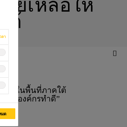
วยเหลือให้
ใต้
เวลา
นภาคใต้
วัดในพื้นที่ภาคใต้
ูลนิธิองค์กรทำดี”
งหมด