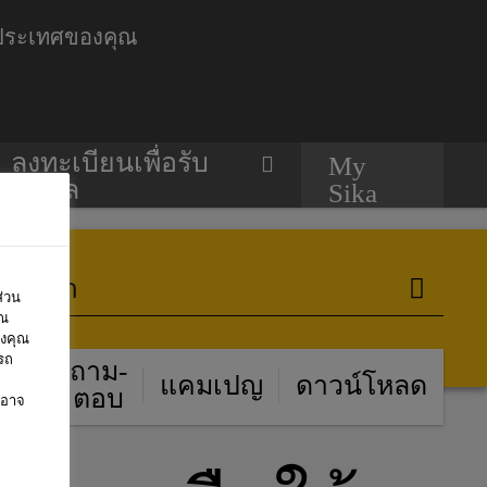
ับประเทศของคุณ
ลงทะเบียนเพื่อรับ
My
ข้อมูล
Sika
ส่วน
ุณ
องคุณ
รถ
รื่อง
ถาม-
แคมเปญ
ดาวน์โหลด
่ารู้
ตอบ
ทอาจ