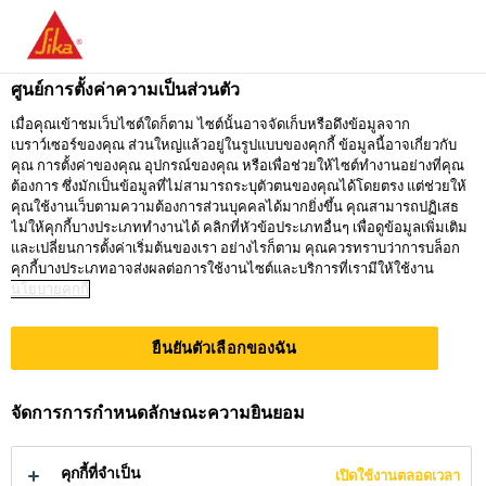
คุณกำลังอยู่ที่ "ซิก้า ประเทศไทย" ดูเหมือนว่า
คุณเข้ามาจาก "สหรัฐอเมริกา" เรามีเว็บไซต์
ศูนย์การตั้งค่าความเป็นส่วนตัว
เฉพาะสำหรับประเทศของคุณ
ธุรกิจงานก่อสร้าง
...
Sikadur®-30
เมื่อคุณเข้าชมเว็บไซต์ใดก็ตาม ไซต์นั้นอาจจัดเก็บหรือดึงข้อมูลจาก
เบราว์เซอร์ของคุณ ส่วนใหญ่แล้วอยู่ในรูปแบบของคุกกี้ ข้อมูลนี้อาจเกี่ยวกับ
ไปที่
คุณ การตั้งค่าของคุณ อุปกรณ์ของคุณ หรือเพื่อช่วยให้ไซต์ทำงานอย่างที่คุณ
อยู่ที่ ซิก้า
กรุณาเลือก
SIKA
ต้องการ ซึ่งมักเป็นข้อมูลที่ไม่สามารถระบุตัวตนของคุณได้โดยตรง แต่ช่วยให้
ประเทศไทย
ประเทศ
คุณใช้งานเว็บตามความต้องการส่วนบุคคลได้มากยิ่งขึ้น คุณสามารถปฏิเสธ
USA
ไม่ให้คุกกี้บางประเภททำงานได้ คลิกที่หัวข้อประเภทอื่นๆ เพื่อดูข้อมูลเพิ่มเติม
Sikadur®-30
และเปลี่ยนการตั้งค่าเริ่มต้นของเรา อย่างไรก็ตาม คุณควรทราบว่าการบล็อก
คุกกี้บางประเภทอาจส่งผลต่อการใช้งานไซต์และบริการที่เรามีให้ใช้งาน
นโยบายคุกกี้
ซิก้า ประเทศไทย
กาวอีพ็อกซี่ทิโซทรอปิก สำหรับยึด
ยืนยันตัวเลือกของฉัน
ติดงานเสริมกำลัง
จัดการการกำหนดลักษณะความยินยอม
Sikadur®-30 เป็นกาวทิโซทรอปิกชนิด 2
ส่วนประกอบ สำหรับยึดติดงาน
คุกกี้ที่จำเป็น
เปิดใช้งานตลอดเวลา