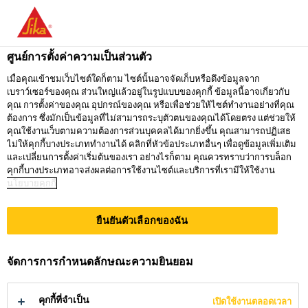
คุณกำลังอยู่ที่ "ซิก้า ประเทศไทย" ดูเหมือนว่า
คุณเข้ามาจาก "สหรัฐอเมริกา" เรามีเว็บไซต์
ศูนย์การตั้งค่าความเป็นส่วนตัว
เฉพาะสำหรับประเทศของคุณ
เมื่อคุณเข้าชมเว็บไซต์ใดก็ตาม ไซต์นั้นอาจจัดเก็บหรือดึงข้อมูลจาก
เบราว์เซอร์ของคุณ ส่วนใหญ่แล้วอยู่ในรูปแบบของคุกกี้ ข้อมูลนี้อาจเกี่ยวกับ
ไปที่
คุณ การตั้งค่าของคุณ อุปกรณ์ของคุณ หรือเพื่อช่วยให้ไซต์ทำงานอย่างที่คุณ
อยู่ที่ ซิก้า
กรุณาเลือก
SIKA
ต้องการ ซึ่งมักเป็นข้อมูลที่ไม่สามารถระบุตัวตนของคุณได้โดยตรง แต่ช่วยให้
ประเทศไทย
ประเทศ
คุณใช้งานเว็บตามความต้องการส่วนบุคคลได้มากยิ่งขึ้น คุณสามารถปฏิเสธ
USA
ไม่ให้คุกกี้บางประเภททำงานได้ คลิกที่หัวข้อประเภทอื่นๆ เพื่อดูข้อมูลเพิ่มเติม
และเปลี่ยนการตั้งค่าเริ่มต้นของเรา อย่างไรก็ตาม คุณควรทราบว่าการบล็อก
คุกกี้บางประเภทอาจส่งผลต่อการใช้งานไซต์และบริการที่เรามีให้ใช้งาน
นโยบายคุกกี้
ซิก้า ประเทศไทย
ยืนยันตัวเลือกของฉัน
ติดต่อ
จัดการการกำหนดลักษณะความยินยอม
คุกกี้ที่จำเป็น
เปิดใช้งานตลอดเวลา