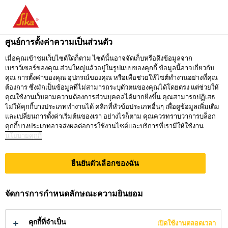
คุณกำลังอยู่ที่ "ซิก้า ประเทศไทย" ดูเหมือนว่า
คุณเข้ามาจาก "สหรัฐอเมริกา" เรามีเว็บไซต์
ศูนย์การตั้งค่าความเป็นส่วนตัว
เฉพาะสำหรับประเทศของคุณ
เมื่อคุณเข้าชมเว็บไซต์ใดก็ตาม ไซต์นั้นอาจจัดเก็บหรือดึงข้อมูลจาก
เบราว์เซอร์ของคุณ ส่วนใหญ่แล้วอยู่ในรูปแบบของคุกกี้ ข้อมูลนี้อาจเกี่ยวกับ
ไปที่
คุณ การตั้งค่าของคุณ อุปกรณ์ของคุณ หรือเพื่อช่วยให้ไซต์ทำงานอย่างที่คุณ
อยู่ที่ ซิก้า
กรุณาเลือก
SIKA
ต้องการ ซึ่งมักเป็นข้อมูลที่ไม่สามารถระบุตัวตนของคุณได้โดยตรง แต่ช่วยให้
ประเทศไทย
ประเทศ
คุณใช้งานเว็บตามความต้องการส่วนบุคคลได้มากยิ่งขึ้น คุณสามารถปฏิเสธ
USA
ไม่ให้คุกกี้บางประเภททำงานได้ คลิกที่หัวข้อประเภทอื่นๆ เพื่อดูข้อมูลเพิ่มเติม
และเปลี่ยนการตั้งค่าเริ่มต้นของเรา อย่างไรก็ตาม คุณควรทราบว่าการบล็อก
คุกกี้บางประเภทอาจส่งผลต่อการใช้งานไซต์และบริการที่เรามีให้ใช้งาน
นโยบายคุกกี้
ซิก้า ประเทศไทย
ยืนยันตัวเลือกของฉัน
ผลิตภัณฑ์พ่นกัน
จัดการการกำหนดลักษณะความยินยอม
สนิมช่วงล่าง
คุกกี้ที่จำเป็น
เปิดใช้งานตลอดเวลา