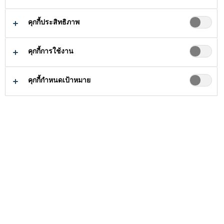
คุกกี้ประสิทธิภาพ
คุกกี้การใช้งาน
ธุรกิจกาวอุตสาหกรรม
...
การยึดติด PC/
คุกกี้กำหนดเป้าหมาย
ชิ้นส่วนพลาสติกสามารถพบได้
ในยานพาหนะ เช่น
เครื่องจักรก่อสร้าง
ยานพาหนะวัตถุประสงค์พิเศษ (ควบคุม