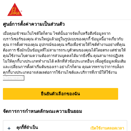
คุณกำลังอยู่ที่ "ซิก้า ประเทศไทย" ดูเหมือนว่า
คุณเข้ามาจาก "สหรัฐอเมริกา" เรามีเว็บไซต์
ศูนย์การตั้งค่าความเป็นส่วนตัว
เฉพาะสำหรับประเทศของคุณ
เมื่อคุณเข้าชมเว็บไซต์ใดก็ตาม ไซต์นั้นอาจจัดเก็บหรือดึงข้อมูลจาก
เบราว์เซอร์ของคุณ ส่วนใหญ่แล้วอยู่ในรูปแบบของคุกกี้ ข้อมูลนี้อาจเกี่ยวกับ
ไปที่
คุณ การตั้งค่าของคุณ อุปกรณ์ของคุณ หรือเพื่อช่วยให้ไซต์ทำงานอย่างที่คุณ
อยู่ที่ ซิก้า
กรุณาเลือก
SIKA
ต้องการ ซึ่งมักเป็นข้อมูลที่ไม่สามารถระบุตัวตนของคุณได้โดยตรง แต่ช่วยให้
ประเทศไทย
ประเทศ
คุณใช้งานเว็บตามความต้องการส่วนบุคคลได้มากยิ่งขึ้น คุณสามารถปฏิเสธ
USA
ไม่ให้คุกกี้บางประเภททำงานได้ คลิกที่หัวข้อประเภทอื่นๆ เพื่อดูข้อมูลเพิ่มเติม
และเปลี่ยนการตั้งค่าเริ่มต้นของเรา อย่างไรก็ตาม คุณควรทราบว่าการบล็อก
คุกกี้บางประเภทอาจส่งผลต่อการใช้งานไซต์และบริการที่เรามีให้ใช้งาน
นโยบายคุกกี้
ซิก้า ประเทศไทย
ยืนยันตัวเลือกของฉัน
การยึดติด
จัดการการกำหนดลักษณะความยินยอม
PC/PMMA
คุกกี้ที่จำเป็น
เปิดใช้งานตลอดเวลา