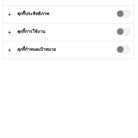
ประเภทซิลิเกต เมื่อฉีดพ่นบนพื้นผิว
คุกกี้ประสิทธิภาพ
คอนกรีตสด Sika® Antisol® S TH จะก่อ
อ่านเพิ่มเติม
ตัวเป็นผลึกเล็กๆ อุดรูพรุนเล็กๆ บนผิว
คุกกี้การใช้งาน
คอนกรีตซึ่งจะช่วยลดการระเหยของน้ำ
ช่วยปรับปรุงลักษณะของพื้นผิว
ในคอนกรีต ทำให้ปฏิกริยาไฮเดรชั่นใน
คุกกี้กำหนดเป้าหมาย
ลดการแตกร้าว
คอนกรีตเป็นไปอย่างสมบูรณ์ ทั้งนี้การยึด
ช่วยให้ได้เนื้อคอนกรีตที่แข็งแรง และ
เกาะของงานแต่งผิวที่ตามมาหลังการบ่ม
ได้กำลังตามที่ต้องการ
คอนกรีตด้วย Sika® Antisol® S TH จะ
ไม่ลดลง
ซื้อสินค้าได้ที่นี่