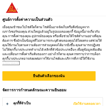
คุณกำลังอยู่ที่ "ซิก้า ประเทศไทย" ดูเหมือนว่า
คุณเข้ามาจาก "สหรัฐอเมริกา" เรามีเว็บไซต์
ศูนย์การตั้งค่าความเป็นส่วนตัว
เฉพาะสำหรับประเทศของคุณ
ธุรกิจร้านค้า
...
Sika® Antisol® S TH
เมื่อคุณเข้าชมเว็บไซต์ใดก็ตาม ไซต์นั้นอาจจัดเก็บหรือดึงข้อมูลจาก
เบราว์เซอร์ของคุณ ส่วนใหญ่แล้วอยู่ในรูปแบบของคุกกี้ ข้อมูลนี้อาจเกี่ยวกับ
ไปที่
คุณ การตั้งค่าของคุณ อุปกรณ์ของคุณ หรือเพื่อช่วยให้ไซต์ทำงานอย่างที่คุณ
อยู่ที่ ซิก้า
กรุณาเลือก
SIKA
ต้องการ ซึ่งมักเป็นข้อมูลที่ไม่สามารถระบุตัวตนของคุณได้โดยตรง แต่ช่วยให้
ประเทศไทย
ประเทศ
คุณใช้งานเว็บตามความต้องการส่วนบุคคลได้มากยิ่งขึ้น คุณสามารถปฏิเสธ
USA
ไม่ให้คุกกี้บางประเภททำงานได้ คลิกที่หัวข้อประเภทอื่นๆ เพื่อดูข้อมูลเพิ่มเติม
Sika®
และเปลี่ยนการตั้งค่าเริ่มต้นของเรา อย่างไรก็ตาม คุณควรทราบว่าการบล็อก
คุกกี้บางประเภทอาจส่งผลต่อการใช้งานไซต์และบริการที่เรามีให้ใช้งาน
นโยบายคุกกี้
ซิก้า ประเทศไทย
Antisol® S TH
ยืนยันตัวเลือกของฉัน
น้ำยาบ่มคอนกรีต
จัดการการกำหนดลักษณะความยินยอม
Sika® Antisol® S TH เป็นน้ำยาบ่ม
คุกกี้ที่จำเป็น
เปิดใช้งานตลอดเวลา
คอนกรีตพร้อมใช้งาน ที่เป็นสารประกอบ