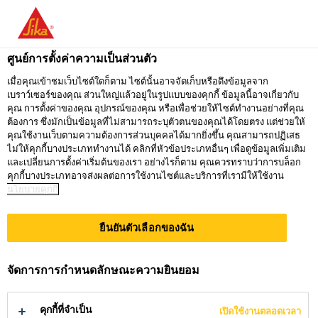
คุณกำลังอยู่ที่ "ซิก้า ประเทศไทย" ดูเหมือนว่า
คุณเข้ามาจาก "สหรัฐอเมริกา" เรามีเว็บไซต์
ศูนย์การตั้งค่าความเป็นส่วนตัว
เฉพาะสำหรับประเทศของคุณ
ธุรกิจร้านค้า
...
Sikafloor® ProSeal-22
เมื่อคุณเข้าชมเว็บไซต์ใดก็ตาม ไซต์นั้นอาจจัดเก็บหรือดึงข้อมูลจาก
เบราว์เซอร์ของคุณ ส่วนใหญ่แล้วอยู่ในรูปแบบของคุกกี้ ข้อมูลนี้อาจเกี่ยวกับ
ไปที่
คุณ การตั้งค่าของคุณ อุปกรณ์ของคุณ หรือเพื่อช่วยให้ไซต์ทำงานอย่างที่คุณ
อยู่ที่ ซิก้า
กรุณาเลือก
SIKA
ต้องการ ซึ่งมักเป็นข้อมูลที่ไม่สามารถระบุตัวตนของคุณได้โดยตรง แต่ช่วยให้
ประเทศไทย
ประเทศ
คุณใช้งานเว็บตามความต้องการส่วนบุคคลได้มากยิ่งขึ้น คุณสามารถปฏิเสธ
USA
ไม่ให้คุกกี้บางประเภททำงานได้ คลิกที่หัวข้อประเภทอื่นๆ เพื่อดูข้อมูลเพิ่มเติม
Sikafloor®
และเปลี่ยนการตั้งค่าเริ่มต้นของเรา อย่างไรก็ตาม คุณควรทราบว่าการบล็อก
คุกกี้บางประเภทอาจส่งผลต่อการใช้งานไซต์และบริการที่เรามีให้ใช้งาน
นโยบายคุกกี้
ซิก้า ประเทศไทย
ProSeal-22
ยืนยันตัวเลือกของฉัน
น้ำยาบ่มและเคลือบผิว สำหรับพื้น
จัดการการกำหนดลักษณะความยินยอม
คอนกรีต
คุกกี้ที่จำเป็น
เปิดใช้งานตลอดเวลา