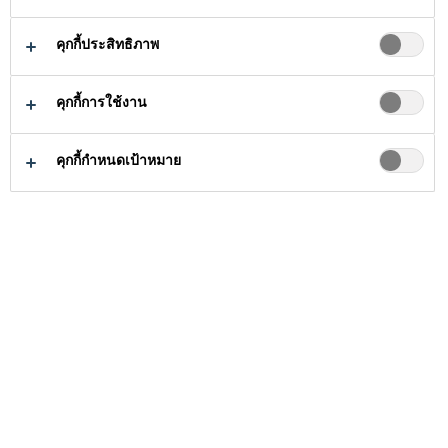
Sikafloor® ProSeal-22 เป็นสารประกอ
บอะคริลิค ชนิดใส ประเภทสารทำละลาย
คุกกี้ประสิทธิภาพ
ใช้สำหรับบ่มคอนกรีตสด และเคลือบผิว
คอนกรีตเก่า และคอนกรีตใหม่
คุกกี้การใช้งาน
อ่านเพิ่มเติม
คุกกี้กำหนดเป้าหมาย
รักษาความชื้นไว้ได้ดีเยี่ยม
ควบคุมการเกิดฝุ่น
ให้ประสิทธิผลกับงานบ่ม และงาน
เคลือบในคราวเดียวกัน ค่าใช้จ่ายต่ำ
ซื้อสินค้าได้ที่นี่