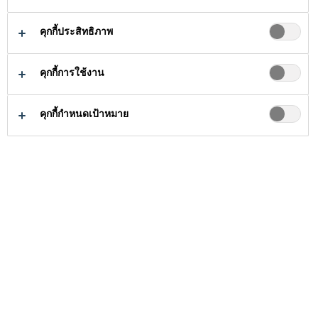
Sika® SealTape F เป็นระบบยืดหยุ่นซึ่งใช้
คุกกี้ประสิทธิภาพ
ร่วมกับผลิตภัณฑ์กันซึม Sika® ช่วยลด
ความเสี่ยงของการรั่วไหลผ่านตำแหน่งที่
คุกกี้การใช้งาน
อาจเกิดการแตกร้าวที่มุมผนัง ส่วนที่
อ่านเพิ่มเติม
คุกกี้กำหนดเป้าหมาย
เชื่อมต่อพื้นกับผนัง บริเวณรอบท่อ ฯลฯ
มีความยืดหยุ่นสูง
มีความแข็งแรงสูง
ติดตั้งง่าย
ซื้อสินค้าได้ที่นี่