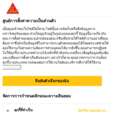
คุณกำลังอยู่ที่ "ซิก้า ประเทศไทย" ดูเหมือนว่า
คุณเข้ามาจาก "สหรัฐอเมริกา" เรามีเว็บไซต์
ศูนย์การตั้งค่าความเป็นส่วนตัว
เฉพาะสำหรับประเทศของคุณ
ธุรกิจร้านค้า
...
Sika® SealTape F
เมื่อคุณเข้าชมเว็บไซต์ใดก็ตาม ไซต์นั้นอาจจัดเก็บหรือดึงข้อมูลจาก
เบราว์เซอร์ของคุณ ส่วนใหญ่แล้วอยู่ในรูปแบบของคุกกี้ ข้อมูลนี้อาจเกี่ยวกับ
ไปที่
คุณ การตั้งค่าของคุณ อุปกรณ์ของคุณ หรือเพื่อช่วยให้ไซต์ทำงานอย่างที่คุณ
อยู่ที่ ซิก้า
กรุณาเลือก
SIKA
ต้องการ ซึ่งมักเป็นข้อมูลที่ไม่สามารถระบุตัวตนของคุณได้โดยตรง แต่ช่วยให้
ประเทศไทย
ประเทศ
คุณใช้งานเว็บตามความต้องการส่วนบุคคลได้มากยิ่งขึ้น คุณสามารถปฏิเสธ
USA
ไม่ให้คุกกี้บางประเภททำงานได้ คลิกที่หัวข้อประเภทอื่นๆ เพื่อดูข้อมูลเพิ่มเติม
Sika®
และเปลี่ยนการตั้งค่าเริ่มต้นของเรา อย่างไรก็ตาม คุณควรทราบว่าการบล็อก
คุกกี้บางประเภทอาจส่งผลต่อการใช้งานไซต์และบริการที่เรามีให้ใช้งาน
นโยบายคุกกี้
ซิก้า ประเทศไทย
SealTape F
ยืนยันตัวเลือกของฉัน
เทปสำหรับกันซึมบริเวณรอยต่อ
จัดการการกำหนดลักษณะความยินยอม
ก่อนปูกระเบื้องในพื้นที่เปียกชื้น
และสระว่ายน้ำ
คุกกี้ที่จำเป็น
เปิดใช้งานตลอดเวลา