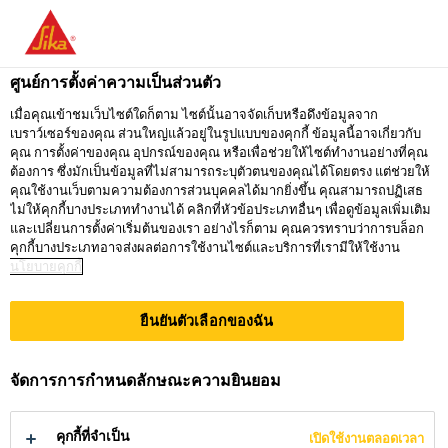
คุณกำลังอยู่ที่ "ซิก้า ประเทศไทย" ดูเหมือนว่า
คุณเข้ามาจาก "สหรัฐอเมริกา" เรามีเว็บไซต์
ศูนย์การตั้งค่าความเป็นส่วนตัว
เฉพาะสำหรับประเทศของคุณ
เมื่อคุณเข้าชมเว็บไซต์ใดก็ตาม ไซต์นั้นอาจจัดเก็บหรือดึงข้อมูลจาก
เบราว์เซอร์ของคุณ ส่วนใหญ่แล้วอยู่ในรูปแบบของคุกกี้ ข้อมูลนี้อาจเกี่ยวกับ
ไปที่
คุณ การตั้งค่าของคุณ อุปกรณ์ของคุณ หรือเพื่อช่วยให้ไซต์ทำงานอย่างที่คุณ
อยู่ที่ ซิก้า
กรุณาเลือก
SIKA
ต้องการ ซึ่งมักเป็นข้อมูลที่ไม่สามารถระบุตัวตนของคุณได้โดยตรง แต่ช่วยให้
ประเทศไทย
ประเทศ
คุณใช้งานเว็บตามความต้องการส่วนบุคคลได้มากยิ่งขึ้น คุณสามารถปฏิเสธ
USA
ไม่ให้คุกกี้บางประเภททำงานได้ คลิกที่หัวข้อประเภทอื่นๆ เพื่อดูข้อมูลเพิ่มเติม
และเปลี่ยนการตั้งค่าเริ่มต้นของเรา อย่างไรก็ตาม คุณควรทราบว่าการบล็อก
คุกกี้บางประเภทอาจส่งผลต่อการใช้งานไซต์และบริการที่เรามีให้ใช้งาน
นโยบายคุกกี้
ซิก้า ประเทศไทย
ยืนยันตัวเลือกของฉัน
จัดการการกำหนดลักษณะความยินยอม
HEALTH
คุกกี้ที่จำเป็น
เปิดใช้งานตลอดเวลา