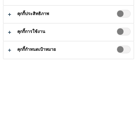
AND
คุกกี้ประสิทธิภาพ
SAFETY
คุกกี้การใช้งาน
Sika is strongly committed to
health and safety
คุกกี้กำหนดเป้าหมาย
ส่งเสริมศักยภาพบุคลากร และสร้างวัฒนธรรมองค์กร
Sika puts safety first.
Working safely is not only a